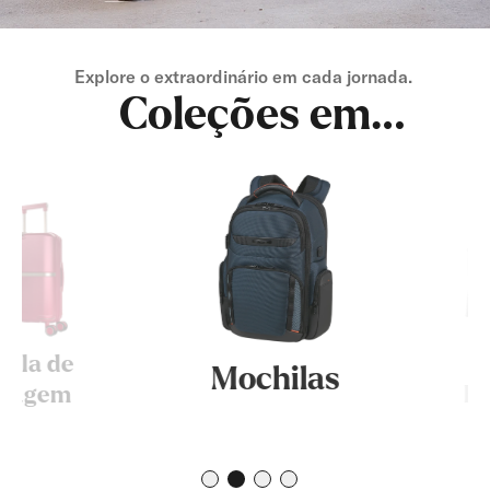
Explore o extraordinário em cada jornada. ​
Coleções em
Destaque
a de
Bo
Mochilas
agem
Femi