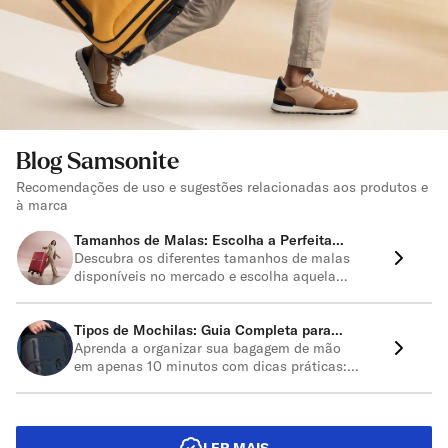
Blog Samsonite
Recomendações de uso e sugestões relacionadas aos produtos e
à marca
Tamanhos de Malas: Escolha a Perfeita
para Sua Viagem!
Descubra os diferentes tamanhos de malas
disponíveis no mercado e escolha aquela
que melhor se adequa às suas necessidades
de viagem.
Tipos de Mochilas: Guia Completa para
Escolher a Ideal
Aprenda a organizar sua bagagem de mão
em apenas 10 minutos com dicas práticas:
escolha roupas versáteis, embale sapatos
primeiro, use frascos de viagem para
produtos de higiene e leve itens confortáveis
para o voo.